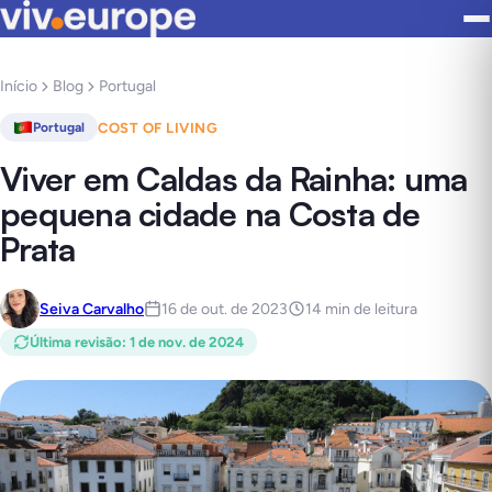
Início
Blog
Portugal
COST OF LIVING
Portugal
Viver em Caldas da Rainha: uma
pequena cidade na Costa de
Prata
Seiva Carvalho
16 de out. de 2023
14 min de leitura
Última revisão
:
1 de nov. de 2024