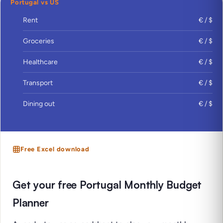
Portugal vs US
Rent
€ / $
Groceries
€ / $
Healthcare
€ / $
Transport
€ / $
Dining out
€ / $
Free Excel download
Get your free Portugal Monthly Budget
Planner