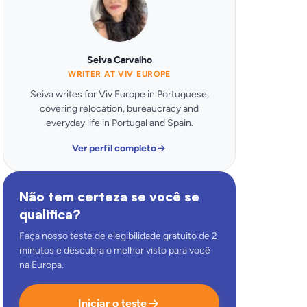
Seiva Carvalho
WRITER AT VIV EUROPE
Seiva writes for Viv Europe in Portuguese,
covering relocation, bureaucracy and
everyday life in Portugal and Spain.
Ver perfil completo
Não tem certeza se você se
qualifica?
Faça nosso teste de elegibilidade gratuito de 2
minutos e descubra o melhor visto para você
na Europa.
Iniciar o teste