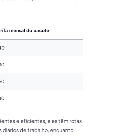
rifa mensal do pacote
40
30
50
30
ntes e eficientes, eles têm rotas
 diários de trabalho, enquanto