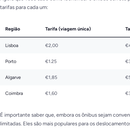
tarifas para cada um:
Região
Tarifa (viagem única)
Ta
Lisboa
€2,00
€
Porto
€1.25
€
Algarve
€1,85
€
Coimbra
€1,60
€
É importante saber que, embora os ônibus sejam convenie
limitadas. Eles são mais populares para os deslocamentos