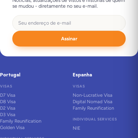
Notícias, atualizações de vistos e histórias de quem
se mudou - diretamente no seu e-mail.
Assinar
Portugal
Espanha
VISAS
VISAS
D7 Visa
Non-Lucrative Visa
D8 Visa
Digital Nomad Visa
D2 Visa
Family Reunification
D3 Visa
INDIVIDUAL SERVICES
Family Reunification
Golden Visa
NIE