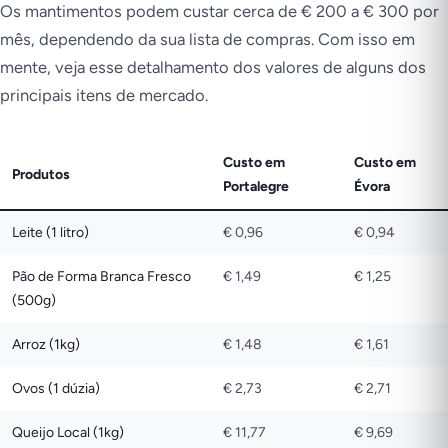
Os mantimentos podem custar cerca de € 200 a € 300 por
mês, dependendo da sua lista de compras. Com isso em
mente, veja esse detalhamento dos valores de alguns dos
principais itens de mercado.
Custo em
Custo em
Produtos
Portalegre
Évora
Leite (1 litro)
€ 0,96
€ 0,94
Pão de Forma Branca Fresco
€ 1,49
€ 1,25
(500g)
Arroz (1kg)
€ 1,48
€ 1,61
Ovos (1 dúzia)
€ 2,73
€ 2,71
Queijo Local (1kg)
€ 11,77
€ 9,69