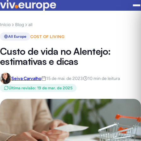
Início
Blog
all
COST OF LIVING
All Europe
Custo de vida no Alentejo:
estimativas e dicas
Seiva Carvalho
15 de mai. de 2023
10 min de leitura
Última revisão
:
19 de mar. de 2025