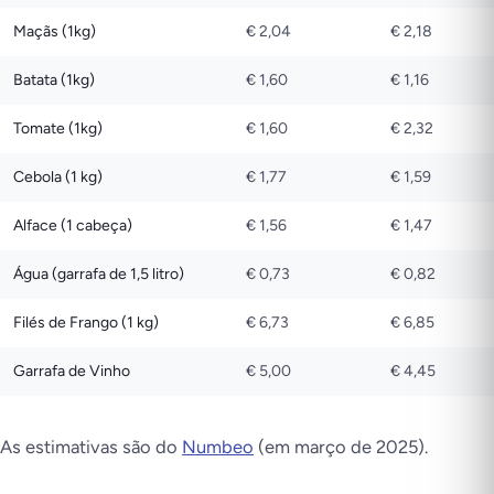
Maçãs (1kg)
€ 2,04
€ 2,18
Batata (1kg)
€ 1,60
€ 1,16
Tomate (1kg)
€ 1,60
€ 2,32
Cebola (1 kg)
€ 1,77
€ 1,59
Alface (1 cabeça)
€ 1,56
€ 1,47
Água (garrafa de 1,5 litro)
€ 0,73
€ 0,82
Filés de Frango (1 kg)
€ 6,73
€ 6,85
Garrafa de Vinho
€ 5,00
€ 4,45
As estimativas são do
Numbeo
(em março de 2025).