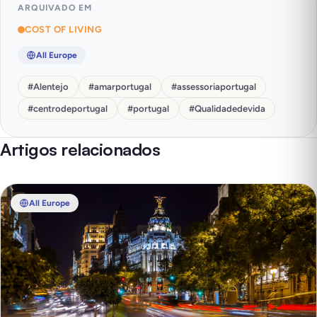
ARQUIVADO EM
COST OF LIVING
All Europe
#
Alentejo
#
amarportugal
#
assessoriaportugal
#
centrodeportugal
#
portugal
#
Qualidadedevida
Artigos relacionados
All Europe