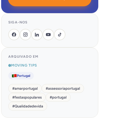
SIGA-NOS
ARQUIVADO EM
MOVING TIPS
Portugal
#
amarportugal
#
assessoriaportugal
#
festaspopulares
#
portugal
#
Qualidadedevida