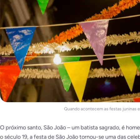
Quando acontecem as festas juninas e
O próximo santo, São João – um batista sagrado, é hom
o século 19, a festa de São João tornou-se uma das celeb