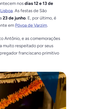
acontecem nos
dias 12 e 13 de
m
Lisboa
. As festas de
São
ia
23 de junho
. E, por último, é
ente em
Póvoa de Varzim
.
nto Antônio, e as comemorações
a muito respeitado por seus
 pregador franciscano primitivo