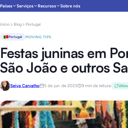
Países
Serviços
Recursos
Sobre nós
Início
Blog
Portugal
MOVING TIPS
Portugal
Festas juninas em Po
São João e outros S
Seiva Carvalho
5 de jun. de 2023
9 min de leitura
Últim