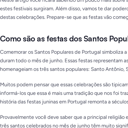
Neste artigo você ficará sabendo um pouco mais sobre a
estes festivais surgiram. Além disso, vamos te dar pode
destas celebrações. Prepare-se que as festas vão começ
Como são as festas dos Santos Popu
Comemorar os Santos Populares de Portugal simboliza a c
duram todo o mês de junho. Essas festas representam as r
homenageiam os três santos populares: Santo Antônio, 
Muitos podem pensar que essas celebrações são tipicame
informá-los que essa é mais uma tradição que nos foi tra
história das festas juninas em Portugal remonta a séculos
Provavelmente você deve saber que a principal religião e
três santos celebrados no mês de junho têm muito signif