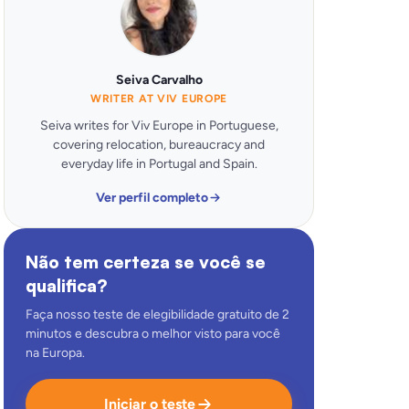
Seiva Carvalho
WRITER AT VIV EUROPE
Seiva writes for Viv Europe in Portuguese,
covering relocation, bureaucracy and
everyday life in Portugal and Spain.
Ver perfil completo
Não tem certeza se você se
qualifica?
Faça nosso teste de elegibilidade gratuito de 2
minutos e descubra o melhor visto para você
na Europa.
Iniciar o teste