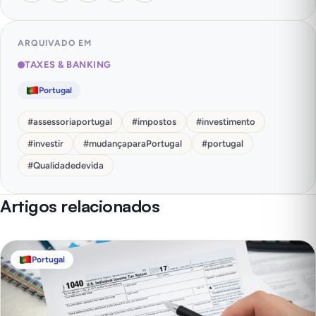
ARQUIVADO EM
TAXES & BANKING
Portugal
#
assessoriaportugal
#
impostos
#
investimento
#
investir
#
mudançaparaPortugal
#
portugal
#
Qualidadedevida
Artigos relacionados
Portugal