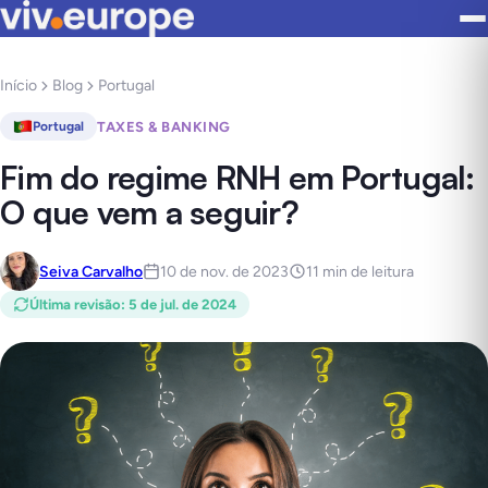
Início
Blog
Portugal
TAXES & BANKING
Portugal
Fim do regime RNH em Portugal:
O que vem a seguir?
Seiva Carvalho
10 de nov. de 2023
11 min de leitura
Última revisão
:
5 de jul. de 2024