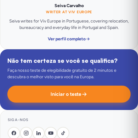
Seiva Carvalho
WRITER AT VIV EUROPE
Seiva writes for Viv Europe in Portuguese, covering relocation,
bureaucracy and everyday life in Portugal and Spain.
Ver perfil completo
Não tem certeza se você se qualifica?
Faça nosso teste de elegibilidade gratuito de 2 minutos e
descubra o melhor visto para você na Europa.
Iniciar o teste
SIGA-NOS