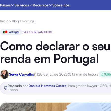
Países
Serviços
Recursos
Sobre nós
Início
Blog
Portugal
TAXES & BANKING
Portugal
Como declarar o seu
renda em Portugal
Seiva Carvalho
28 de jul. de 2023
13 min de leitura
Últi
Revisado por
Daniela Hammes Castro
,
Immigration lawyer · CEO, 
Lisbon