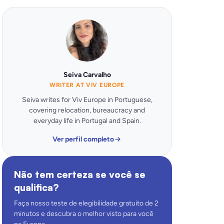
Seiva Carvalho
WRITER AT VIV EUROPE
Seiva writes for Viv Europe in Portuguese,
covering relocation, bureaucracy and
everyday life in Portugal and Spain.
Ver perfil completo
Não tem certeza se você se
qualifica?
Faça nosso teste de elegibilidade gratuito de 2
minutos e descubra o melhor visto para você