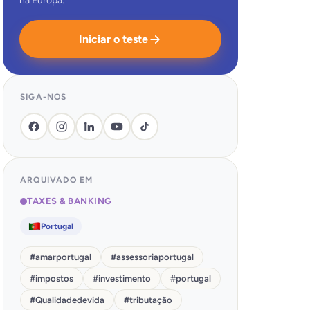
na Europa.
Iniciar o teste
SIGA-NOS
ARQUIVADO EM
TAXES & BANKING
Portugal
#
amarportugal
#
assessoriaportugal
#
impostos
#
investimento
#
portugal
#
Qualidadedevida
#
tributação