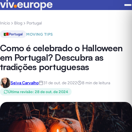
Início
Blog
Portugal
MOVING TIPS
Portugal
Como é celebrado o Halloween
em Portugal? Descubra as
tradições portuguesas
Seiva Carvalho
31 de out. de 2022
8 min de leitura
Última revisão
:
28 de out. de 2024