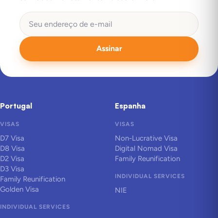
Assinar
Portugal
Espanha
VISAS
VISAS
D7 Visa
Non-Lucrative Visa
D8 Visa
Digital Nomad Visa
D2 Visa
Family Reunification
D3 Visa
INDIVIDUAL SERVICES
Family Reunification
Golden Visa
NIE
INDIVIDUAL SERVICES