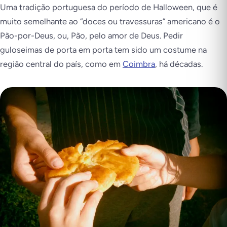
Uma tradição portuguesa do período de Halloween, que é
muito semelhante ao “doces ou travessuras” americano é o
Pão-por-Deus, ou,
Pão, pelo amor de Deus
. Pedir
guloseimas de porta em porta tem sido um costume na
região central do país, como em
Coimbra
, há décadas.