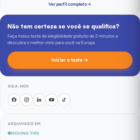
Ver perfil completo
Não tem certeza se você se qualifica?
Faça nosso teste de elegibilidade gratuito de 2 minutos e
descubra o melhor visto para você na Europa.
Iniciar o teste
SIGA-NOS
ARQUIVADO EM
MOVING TIPS