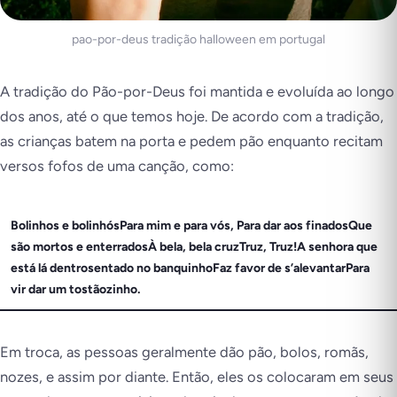
pao-por-deus tradição halloween em portugal
A tradição do Pão-por-Deus foi mantida e evoluída ao longo
dos anos, até o que temos hoje. De acordo com a tradição,
as crianças batem na porta e pedem pão enquanto recitam
versos fofos de uma canção, como:
Bolinhos e bolinhósPara mim e para vós, Para dar aos finadosQue
são mortos e enterradosÀ bela, bela cruzTruz, Truz!A senhora que
está lá dentrosentado no banquinhoFaz favor de s’alevantarPara
vir dar um tostãozinho.
Em troca, as pessoas geralmente dão pão, bolos, romãs,
nozes, e assim por diante. Então, eles os colocaram em seus