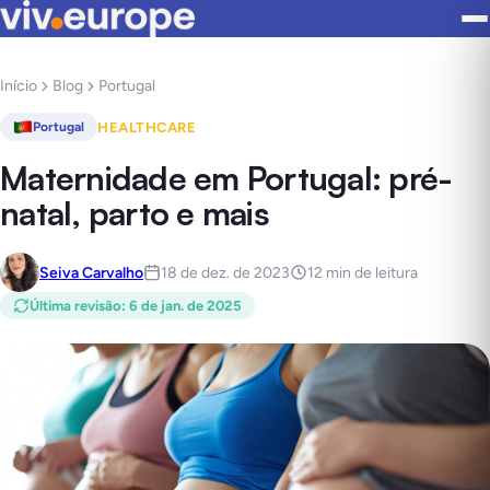
Início
Blog
Portugal
HEALTHCARE
Portugal
Maternidade em Portugal: pré-
natal, parto e mais
Seiva Carvalho
18 de dez. de 2023
12 min de leitura
Última revisão
:
6 de jan. de 2025