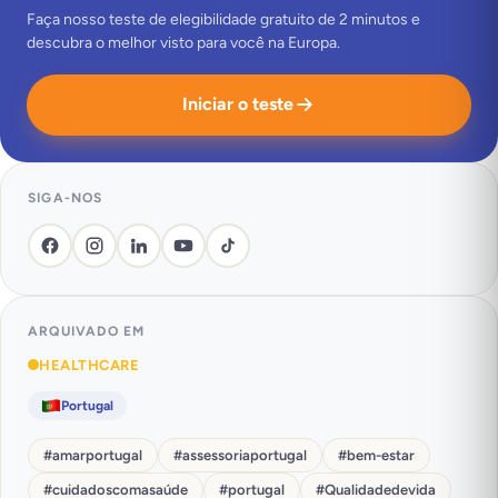
Faça nosso teste de elegibilidade gratuito de 2 minutos e
descubra o melhor visto para você na Europa.
Iniciar o teste
SIGA-NOS
ARQUIVADO EM
HEALTHCARE
Portugal
#
amarportugal
#
assessoriaportugal
#
bem-estar
#
cuidadoscomasaúde
#
portugal
#
Qualidadedevida