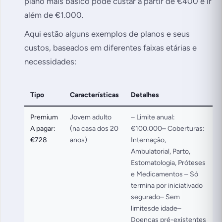
plano mais básico pode custar a partir de €400 e ir
além de €1.000.
Aqui estão alguns exemplos de planos e seus
custos, baseados em diferentes faixas etárias e
necessidades:
Tipo
Características
Detalhes
Premium
Jovem adulto
– Limite anual:
A pagar:
(na casa dos 20
€100.000– Coberturas:
€728
anos)
Internação,
Ambulatorial, Parto,
Estomatologia, Próteses
e Medicamentos – Só
termina por iniciativado
segurado– Sem
limitesde idade–
Doenças pré-existentes