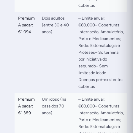
cobertas
Premium
Dois adultos
– Limite anual:
A pagar:
(entre 30 e 40
€60.000– Coberturas:
€1.094
anos)
Internação, Ambulatório,
Parto e Medicamentos;
Rede: Estomatologia e
Próteses– Só termina
por iniciativa do
segurado– Sem
limitesde idade –
Doenças pré-existentes
cobertas
Premium
Um idoso (na
– Limite anual:
A pagar:
casa dos 70
€60.000– Coberturas:
€1.389
anos)
Internação, Ambulatório,
Parto e Medicamentos;
Rede: Estomatologia e