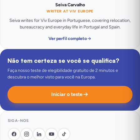
Seiva Carvalho
WRITER AT VIV EUROPE
Seiva writes for Viv Europe in Portuguese, covering relocation,
bureaucracy and everyday life in Portugal and Spain.
Ver perfil completo
Não tem certeza se você se qualifica?
Faça nosso teste de elegibilidade gratuito de 2 minutos e
descubra o melhor visto para você na Europa.
Iniciar o teste
SIGA-NOS