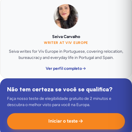
Seiva Carvalho
WRITER AT VIV EUROPE
Seiva writes for Viv Europe in Portuguese, covering relocation,
bureaucracy and everyday life in Portugal and Spain.
Ver perfil completo
Não tem certeza se você se qualifica?
Faça nosso teste de elegibilidade gratuito de 2 minutos e
descubra o melhor visto para você na Europa.
Iniciar o teste