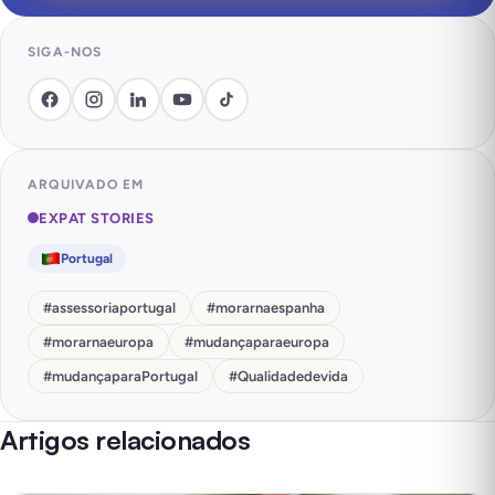
SIGA-NOS
ARQUIVADO EM
EXPAT STORIES
Portugal
#
assessoriaportugal
#
morarnaespanha
#
morarnaeuropa
#
mudançaparaeuropa
#
mudançaparaPortugal
#
Qualidadedevida
Artigos relacionados