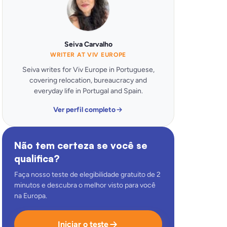
Seiva Carvalho
WRITER AT VIV EUROPE
Seiva writes for Viv Europe in Portuguese,
covering relocation, bureaucracy and
everyday life in Portugal and Spain.
Ver perfil completo
Não tem certeza se você se
qualifica?
Faça nosso teste de elegibilidade gratuito de 2
minutos e descubra o melhor visto para você
na Europa.
Iniciar o teste