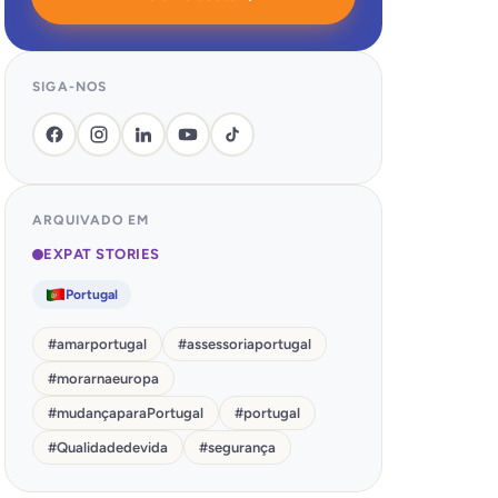
SIGA-NOS
ARQUIVADO EM
EXPAT STORIES
Portugal
#
amarportugal
#
assessoriaportugal
#
morarnaeuropa
#
mudançaparaPortugal
#
portugal
#
Qualidadedevida
#
segurança