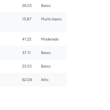
26.53
Baixo
,
15.87
Muito baixo
41.22
Moderado
37.11
Baixo
25.53
Baixo
62.04
Alto