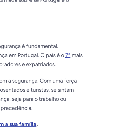
ormada sobre se Portugal é o
segurança é fundamental.
nça em Portugal. O país é o
7º
mais
radores e expatriados.
com a segurança. Com uma força
posentados e turistas, se sintam
ça, seja para o trabalho ou
 precedência.
m a sua família
.