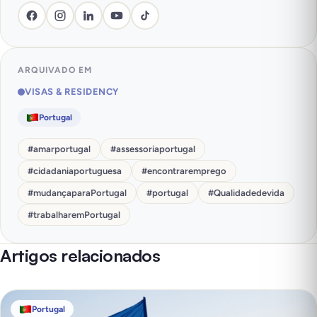
ARQUIVADO EM
VISAS & RESIDENCY
Portugal
#
amarportugal
#
assessoriaportugal
#
cidadaniaportuguesa
#
encontraremprego
#
mudançaparaPortugal
#
portugal
#
Qualidadedevida
#
trabalharemPortugal
Artigos relacionados
Portugal