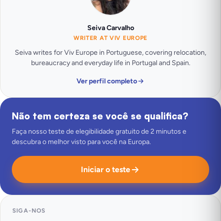
Seiva Carvalho
WRITER AT VIV EUROPE
Seiva writes for Viv Europe in Portuguese, covering relocation,
bureaucracy and everyday life in Portugal and Spain.
Ver perfil completo
Não tem certeza se você se qualifica?
Faça nosso teste de elegibilidade gratuito de 2 minutos e
descubra o melhor visto para você na Europa.
Iniciar o teste
SIGA-NOS