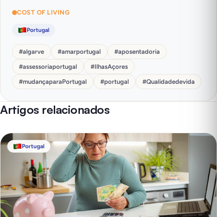
COST OF LIVING
Portugal
#
algarve
#
amarportugal
#
aposentadoria
#
assessoriaportugal
#
IlhasAçores
#
mudançaparaPortugal
#
portugal
#
Qualidadedevida
Artigos relacionados
Portugal