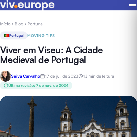
Início
Blog
Portugal
MOVING TIPS
Portugal
Viver em Viseu: A Cidade
Medieval de Portugal
Seiva Carvalho
17 de jul. de 2023
13 min de leitura
Última revisão
:
7 de nov. de 2024