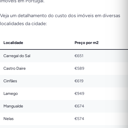
imóveis em Portugal.
Veja um detalhamento do custo dos imóveis em diversas
localidades da cidade:
Localidade
Preço por m2
Carregal do Sal
€651
Castro Daire
€589
Cinfães
€619
Lamego
€949
Mangualde
€674
Nelas
€574