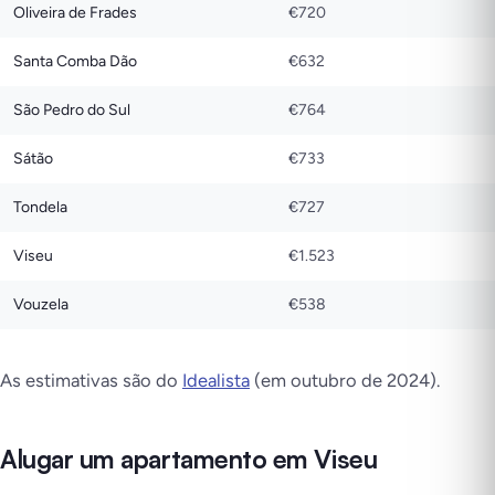
Oliveira de Frades
€720
Santa Comba Dão
€632
São Pedro do Sul
€764
Sátão
€733
Tondela
€727
Viseu
€1.523
Vouzela
€538
As estimativas são do
Idealista
(em outubro de 2024).
Alugar um apartamento em Viseu