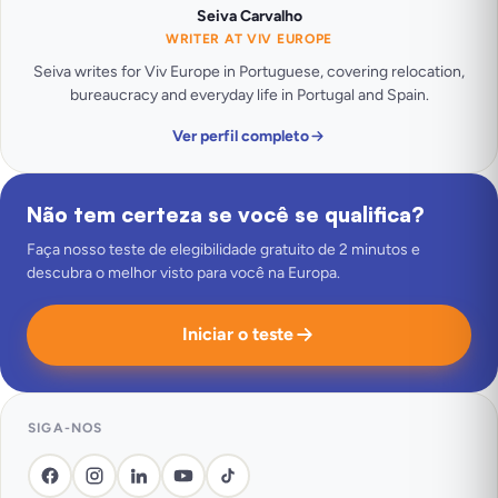
Seiva Carvalho
WRITER AT VIV EUROPE
Seiva writes for Viv Europe in Portuguese, covering relocation,
bureaucracy and everyday life in Portugal and Spain.
Ver perfil completo
Não tem certeza se você se qualifica?
Faça nosso teste de elegibilidade gratuito de 2 minutos e
descubra o melhor visto para você na Europa.
Iniciar o teste
SIGA-NOS