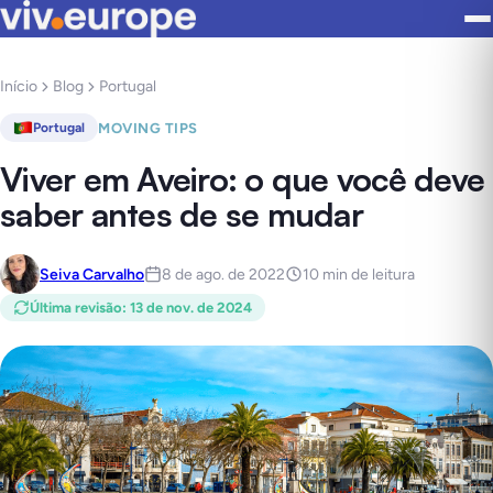
Início
Blog
Portugal
MOVING TIPS
Portugal
Viver em Aveiro: o que você deve
saber antes de se mudar
Seiva Carvalho
8 de ago. de 2022
10 min de leitura
Última revisão
:
13 de nov. de 2024