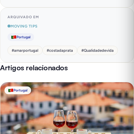
ARQUIVADO EM
MOVING TIPS
Portugal
#
amarportugal
#
costadaprata
#
Qualidadedevida
Artigos relacionados
Portugal