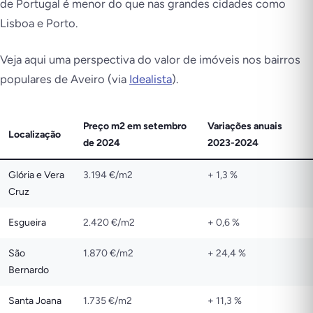
de Portugal é menor do que nas grandes cidades como
Lisboa e Porto.
Veja aqui uma perspectiva do valor de imóveis nos bairros
populares de Aveiro (via
Idealista
).
Preço m2 em setembro
Variações anuais
Localização
de 2024
2023-2024
Glória e Vera
3.194 €/m2
+ 1,3 %
Cruz
Esgueira
2.420 €/m2
+ 0,6 %
São
1.870 €/m2
+ 24,4 %
Bernardo
Santa Joana
1.735 €/m2
+ 11,3 %