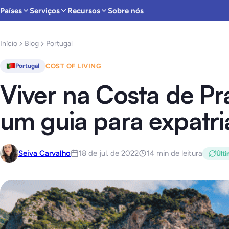
Países
Serviços
Recursos
Sobre nós
Início
Blog
Portugal
COST OF LIVING
Portugal
Viver na Costa de Pr
um guia para expatr
Seiva Carvalho
18 de jul. de 2022
14 min de leitura
Últi