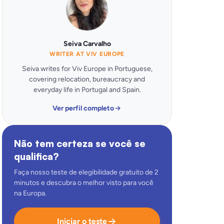
Seiva Carvalho
WRITER AT VIV EUROPE
Seiva writes for Viv Europe in Portuguese,
covering relocation, bureaucracy and
everyday life in Portugal and Spain.
Ver perfil completo
Não tem certeza se você se
qualifica?
Faça nosso teste de elegibilidade gratuito de 2
minutos e descubra o melhor visto para você
na Europa.
Iniciar o teste