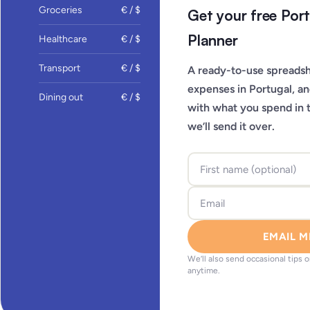
Groceries
€ / $
Get your free Por
Planner
Healthcare
€ / $
Transport
€ / $
A ready-to-use spreadsh
expenses in Portugal, a
Dining out
€ / $
with what you spend in 
we’ll send it over.
EMAIL M
We’ll also send occasional tips 
anytime.