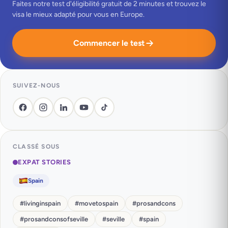
Faites notre test d'éligibilité gratuit de 2 minutes et trouvez le
visa le mieux adapté pour vous en Europe.
Commencer le test
SUIVEZ-NOUS
CLASSÉ SOUS
EXPAT STORIES
Spain
#
livinginspain
#
movetospain
#
prosandcons
#
prosandconsofseville
#
seville
#
spain