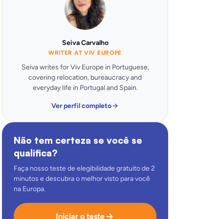
Seiva Carvalho
WRITER AT VIV EUROPE
Seiva writes for Viv Europe in Portuguese,
covering relocation, bureaucracy and
everyday life in Portugal and Spain.
Ver perfil completo
Não tem certeza se você se
qualifica?
Faça nosso teste de elegibilidade gratuito de 2
minutos e descubra o melhor visto para você
na Europa.
Iniciar o teste