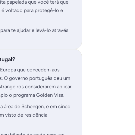
ita papelada que você terá que
 é voltado para protegê-lo e
ara te ajudar e levá-lo através
tugal?
da Europa que concedem aos
aís. O governo português deu um
strangeiros considerarem aplicar
mplo o programa Golden Visa.
la área de Schengen, e em cinco
m visto de residência
 seu bilhete dourado para um