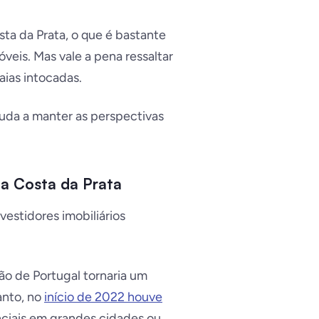
ta da Prata, o que é bastante
eis. Mas vale a pena ressaltar
aias intocadas.
juda a manter as perspectivas
 na Costa da Prata
estidores imobiliários
ião de Portugal tornaria um
anto, no
início de 2022 houve
nciais em grandes cidades ou