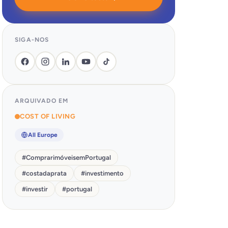
SIGA-NOS
ARQUIVADO EM
COST OF LIVING
All Europe
#
ComprarimóveisemPortugal
#
costadaprata
#
investimento
#
investir
#
portugal