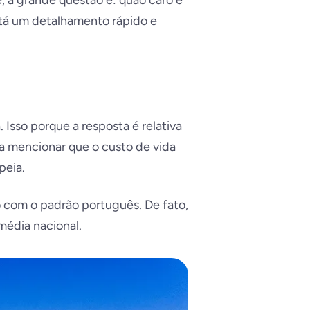
, a grande questão é: quão caro é
está um detalhamento rápido e
Isso porque a resposta é relativa
na mencionar que o custo de vida
peia.
 com o padrão português. De fato,
média nacional.