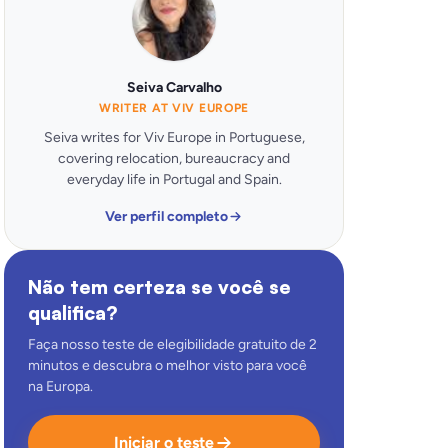
Seiva Carvalho
WRITER AT VIV EUROPE
Seiva writes for Viv Europe in Portuguese,
covering relocation, bureaucracy and
everyday life in Portugal and Spain.
Ver perfil completo
Não tem certeza se você se
qualifica?
Faça nosso teste de elegibilidade gratuito de 2
minutos e descubra o melhor visto para você
na Europa.
Iniciar o teste