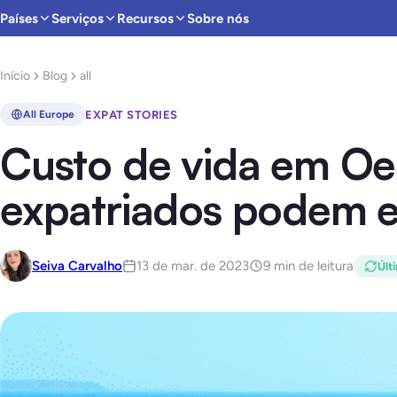
Países
Serviços
Recursos
Sobre nós
Início
Blog
all
EXPAT STORIES
All Europe
Custo de vida em Oei
expatriados podem e
Seiva Carvalho
13 de mar. de 2023
9 min de leitura
Últ