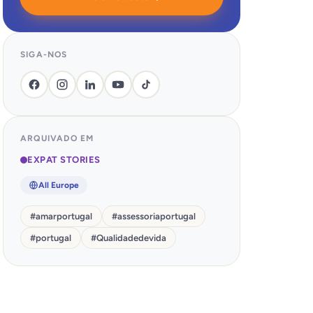
SIGA-NOS
ARQUIVADO EM
EXPAT STORIES
All Europe
#
amarportugal
#
assessoriaportugal
#
portugal
#
Qualidadedevida