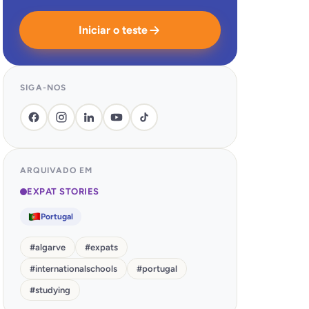
Iniciar o teste
SIGA-NOS
ARQUIVADO EM
EXPAT STORIES
Portugal
#
algarve
#
expats
#
internationalschools
#
portugal
#
studying