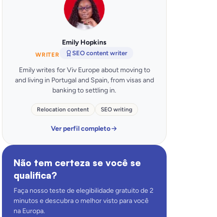
Emily Hopkins
SEO content writer
WRITER
Emily writes for Viv Europe about moving to
and living in Portugal and Spain, from visas and
banking to settling in.
Relocation content
SEO writing
Ver perfil completo
Não tem certeza se você se
qualifica?
Faça nosso teste de elegibilidade gratuito de 2
minutos e descubra o melhor visto para você
na Europa.