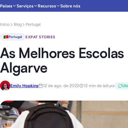
Países
Serviços
Recursos
Sobre nós
Início
Blog
Portugal
EXPAT STORIES
Portugal
As Melhores Escolas 
Algarve
Emily Hopkins
12 de ago. de 2022
12 min de leitura
Últ