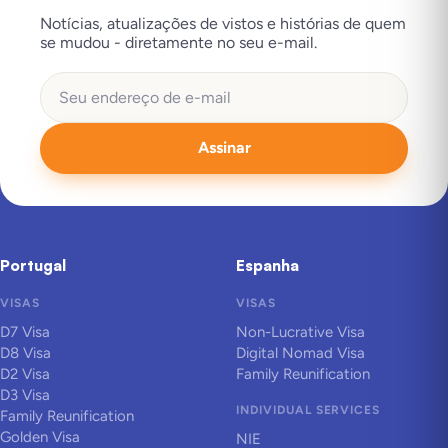
Notícias, atualizações de vistos e histórias de quem
se mudou - diretamente no seu e-mail.
Assinar
Portugal
Espanha
VISAS
VISAS
D7 Visa
Non-Lucrative Visa
D8 Visa
Digital Nomad Visa
D2 Visa
Family Reunification
D3 Visa
INDIVIDUAL SERVICES
Family Reunification
Golden Visa
NIE