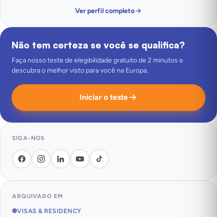
Ver perfil completo
Não tem certeza se você se qualifica?
Faça nosso teste de elegibilidade gratuito de 2 minutos e
descubra o melhor visto para você na Europa.
Iniciar o teste
SIGA-NOS
ARQUIVADO EM
VISAS & RESIDENCY