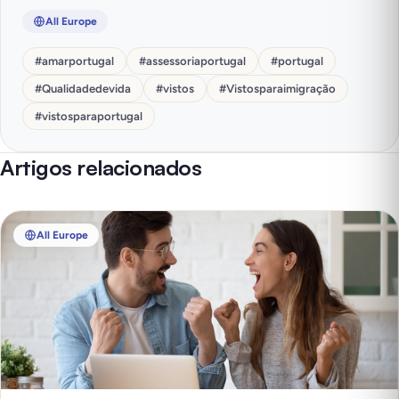
All Europe
#
amarportugal
#
assessoriaportugal
#
portugal
#
Qualidadedevida
#
vistos
#
Vistosparaimigração
#
vistosparaportugal
Artigos relacionados
All Europe