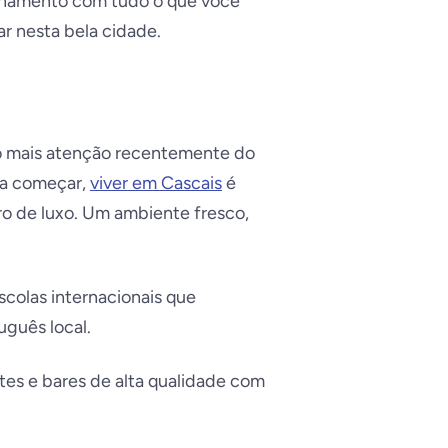
alhamento com tudo o que você
r nesta bela cidade.
o mais atenção recentemente do
ara começar,
viver em Cascais
é
ro de luxo. Um ambiente fresco,
colas internacionais que
uguês local.
ntes e bares de alta qualidade com