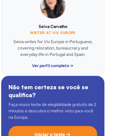
Seiva Carvalho
WRITER AT VIV EUROPE
Seiva writes for Viv Europe in Portuguese,
covering relocation, bureaucracy and
everyday life in Portugal and Spain.
Ver perfil completo
Não tem certeza se você se
qualifica?
Faça nosso teste de elegibilidade gratuito de 2
minutos e descubra o melhor visto para você
na Europa.
Iniciar o teste