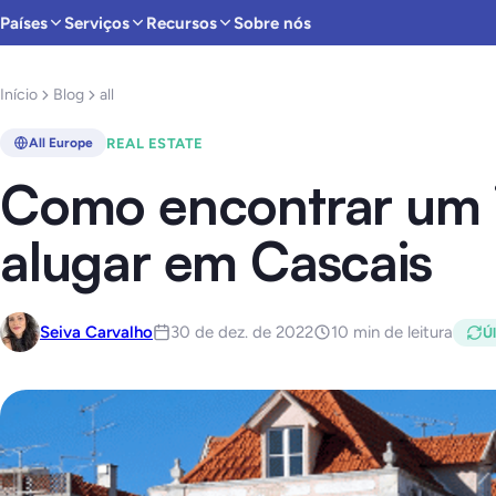
Países
Serviços
Recursos
Sobre nós
Início
Blog
all
REAL ESTATE
All Europe
Como encontrar um 
alugar em Cascais
Seiva Carvalho
30 de dez. de 2022
10 min de leitura
Úl