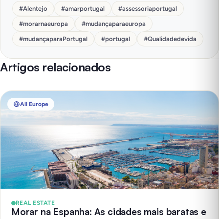
#
Alentejo
#
amarportugal
#
assessoriaportugal
#
morarnaeuropa
#
mudançaparaeuropa
#
mudançaparaPortugal
#
portugal
#
Qualidadedevida
Artigos relacionados
All Europe
REAL ESTATE
Morar na Espanha: As cidades mais baratas e