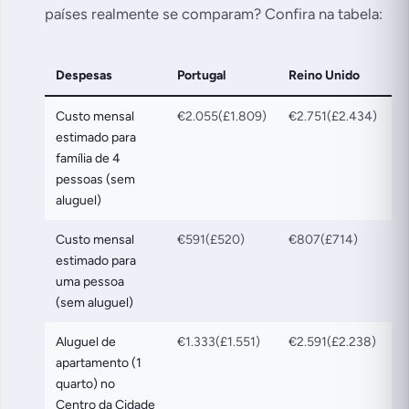
países realmente se comparam? Confira na tabela:
Despesas
Portugal
Reino Unido
Custo mensal
€2.055(£1.809)
€2.751(£2.434)
estimado para
família de 4
pessoas (sem
aluguel)
Custo mensal
€591(£520)
€807(£714)
estimado para
uma pessoa
(sem aluguel)
Aluguel de
€1.333(£1.551)
€2.591(£2.238)
apartamento (1
quarto) no
Centro da Cidade