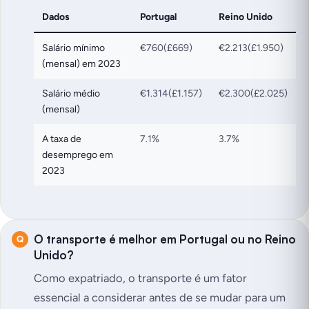
Dados
Portugal
Reino Unido
Salário mínimo
€760(£669)
€2.213(£1.950)
(mensal) em 2023
Salário médio
€1.314(£1.157)
€2.300(£2.025)
(mensal)
A taxa de
7.1%
3.7%
desemprego em
2023
O transporte é melhor em Portugal ou no Reino
Unido?
Como expatriado, o transporte é um fator
essencial a considerar antes de se mudar para um