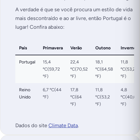
A verdade é que se você procura um estilo de vida
mais descontraído e ao ar livre, então Portugal é o
lugar! Confira abaixo:
País
Primavera
Verão
Outono
Inverno
Portugal
15,4
22,4
18,1
11,8
ºC(59,72
ºC(70,52
ºC(64,58
ºC(53,24
ºF)
ºF)
ºF)
ºF)
Reino
6,7 ºC(44
17,8
11,8
4,8
Unido
ºF)
ºC(64
ºC(53,2
ºC(40,6
ºF)
ºF)
ºF)
Dados do
site
Climate Data
.