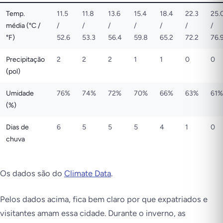
Temp.
11.5
11.8
13.6
15.4
18.4
22.3
25.
média (°C /
/
/
/
/
/
/
/
°F)
52.6
53.3
56.4
59.8
65.2
72.2
76.
Precipitação
2
2
2
1
1
0
0
(pol)
Umidade
76%
74%
72%
70%
66%
63%
61%
(%)
Dias de
6
5
5
5
4
1
0
chuva
Os dados são do
Climate Data
.
Pelos dados acima, fica bem claro por que expatriados e
visitantes amam essa cidade. Durante o inverno, as