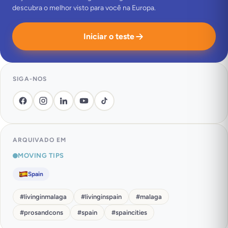
descubra o melhor visto para você na Europa.
Iniciar o teste
SIGA-NOS
ARQUIVADO EM
MOVING TIPS
Spain
#
livinginmalaga
#
livinginspain
#
malaga
#
prosandcons
#
spain
#
spaincities