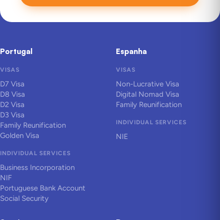
Portugal
Espanha
VISAS
VISAS
D7 Visa
Non-Lucrative Visa
D8 Visa
Digital Nomad Visa
D2 Visa
Family Reunification
D3 Visa
INDIVIDUAL SERVICES
Family Reunification
Golden Visa
NIE
INDIVIDUAL SERVICES
Business Incorporation
NIF
Portuguese Bank Account
Social Security