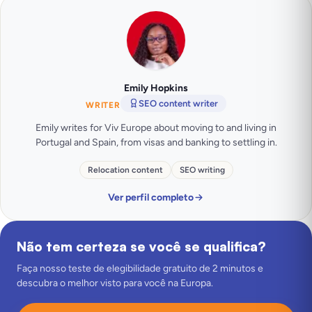
Emily Hopkins
SEO content writer
WRITER
Emily writes for Viv Europe about moving to and living in
Portugal and Spain, from visas and banking to settling in.
Relocation content
SEO writing
Ver perfil completo
Não tem certeza se você se qualifica?
Faça nosso teste de elegibilidade gratuito de 2 minutos e
descubra o melhor visto para você na Europa.