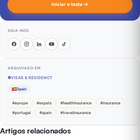
Iniciar o teste
SIGA-NOS
ARQUIVADO EM
VISAS & RESIDENCY
Spain
#
europe
#
expats
#
healthinsurance
#
insurance
#
portugal
#
spain
#
travelinsurance
Artigos relacionados