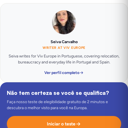
Seiva Carvalho
WRITER AT VIV EUROPE
Seiva writes for Viv Europe in Portuguese, covering relocation,
bureaucracy and everyday life in Portugal and Spain.
Ver perfil completo
Não tem certeza se você se qualifica?
Faça nosso teste de elegibilidade gratuito de 2 minutos e
descubra o melhor visto para você na Europa.
Iniciar o teste