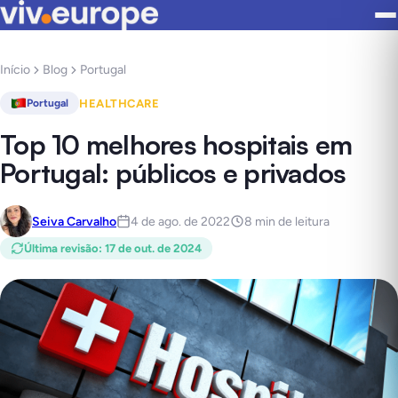
Início
Blog
Portugal
HEALTHCARE
Portugal
Top 10 melhores hospitais em
Portugal: públicos e privados
Seiva Carvalho
4 de ago. de 2022
8 min de leitura
Última revisão
:
17 de out. de 2024