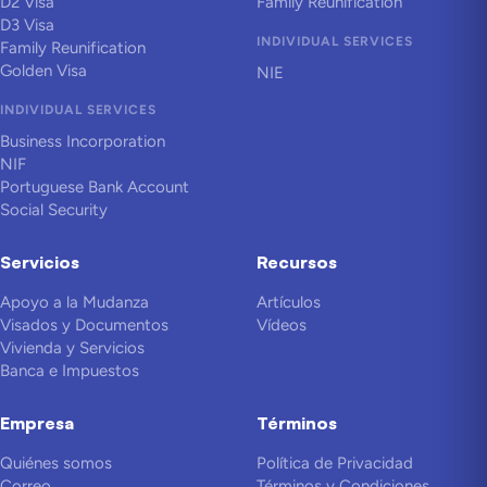
D2 Visa
Family Reunification
D3 Visa
INDIVIDUAL SERVICES
Family Reunification
Golden Visa
NIE
INDIVIDUAL SERVICES
Business Incorporation
NIF
Portuguese Bank Account
Social Security
Servicios
Recursos
Apoyo a la Mudanza
Artículos
Visados y Documentos
Vídeos
Vivienda y Servicios
Banca e Impuestos
Empresa
Términos
Quiénes somos
Política de Privacidad
Correo
Términos y Condiciones