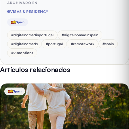
ARCHIVADO EN
VISAS & RESIDENCY
Spain
#
digitalnomadinportugal
#
digitalnomadinspain
#
digitalnomads
#
portugal
#
remotework
#
spain
#
visaoptions
Artículos relacionados
Spain