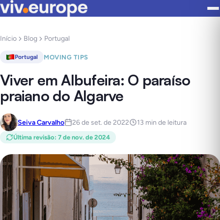
Início
Blog
Portugal
MOVING TIPS
Portugal
Viver em Albufeira: O paraíso
praiano do Algarve
Seiva Carvalho
26 de set. de 2022
13 min de leitura
Última revisão
:
7 de nov. de 2024