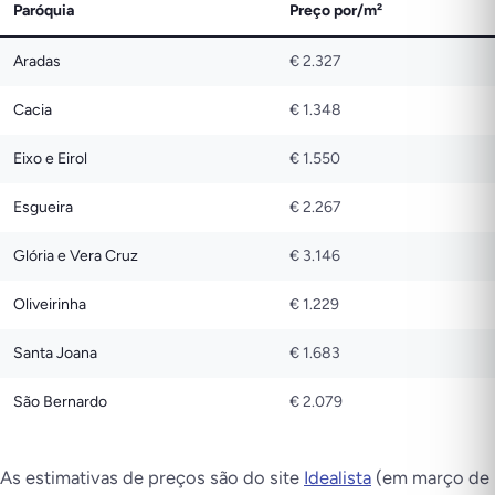
Paróquia
Preço por/m²
Aradas
€ 2.327
Cacia
€ 1.348
Eixo e Eirol
€ 1.550
Esgueira
€ 2.267
Glória e Vera Cruz
€ 3.146
Oliveirinha
€ 1.229
Santa Joana
€ 1.683
São Bernardo
€ 2.079
As estimativas de preços são do site
Idealista
(em março de