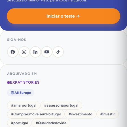
descubra o melhor visto para você na Europa.
Iniciar o teste
SIGA-NOS
ARQUIVADO EM
EXPAT STORIES
All Europe
#
amarportugal
#
assessoriaportugal
#
ComprarimóveisemPortugal
#
investimento
#
investir
#
portugal
#
Qualidadedevida