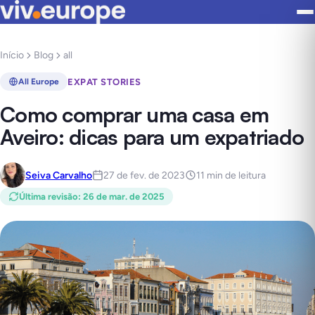
Início
Blog
all
EXPAT STORIES
All Europe
Como comprar uma casa em
Aveiro: dicas para um expatriado
Seiva Carvalho
27 de fev. de 2023
11 min de leitura
Última revisão
:
26 de mar. de 2025