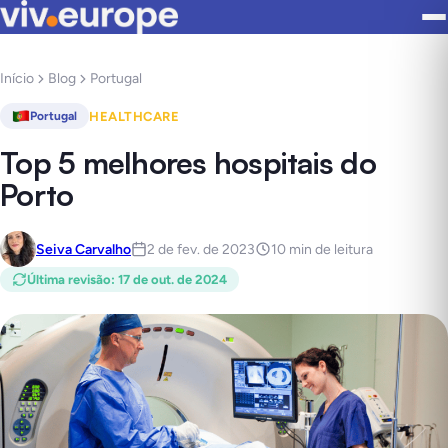
Início
Blog
Portugal
HEALTHCARE
Portugal
Top 5 melhores hospitais do
Porto
Seiva Carvalho
2 de fev. de 2023
10 min de leitura
Última revisão
:
17 de out. de 2024