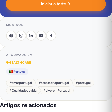
Iniciar o teste
SIGA-NOS
ARQUIVADO EM
HEALTHCARE
Portugal
#
amarportugal
#
assessoriaportugal
#
portugal
#
Qualidadedevida
#
viveremPortugal
Artigos relacionados