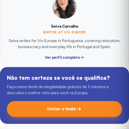
Seiva Carvalho
WRITER AT VIV EUROPE
Seiva writes for Viv Europe in Portuguese, covering relocation,
bureaucracy and everyday life in Portugal and Spain.
Ver perfil completo
Não tem certeza se você se qualifica?
Faça nosso teste de elegibilidade gratuito de 2 minutos e
descubra o melhor visto para você na Europa.
Iniciar o teste