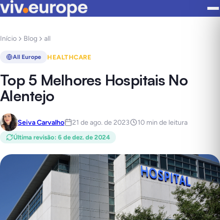
Início
Blog
all
HEALTHCARE
All Europe
Top 5 Melhores Hospitais No
Alentejo
Seiva Carvalho
21 de ago. de 2023
10 min de leitura
Última revisão
:
6 de dez. de 2024