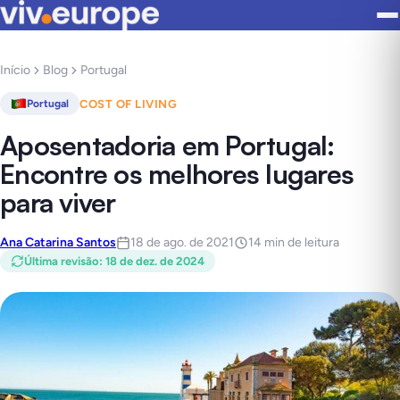
Início
Blog
Portugal
COST OF LIVING
Portugal
Aposentadoria em Portugal:
Encontre os melhores lugares
para viver
Ana Catarina Santos
18 de ago. de 2021
14 min de leitura
Última revisão
:
18 de dez. de 2024