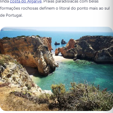
linda
costa do Algarve
. Praias paradisíacas com belas
formações rochosas definem o litoral do ponto mais ao sul
de Portugal.