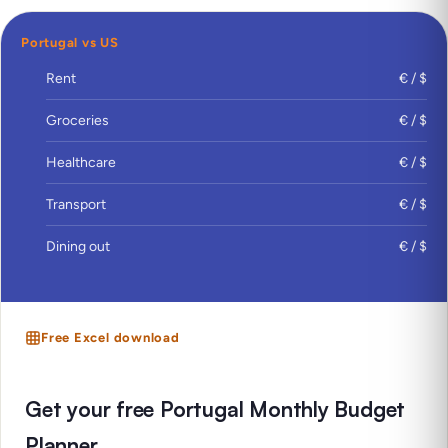
Portugal vs US
Rent
€ / $
Groceries
€ / $
Healthcare
€ / $
Transport
€ / $
Dining out
€ / $
Free Excel download
Get your free Portugal Monthly Budget
Planner