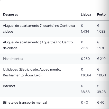
Despesas
Lisboa
Porto
Aluguel de apartamento (1 quarto) no Centro da
€
€
cidade
1.434
1.022
Aluguel de apartamento (3 quartos) no Centro
€
€
da cidade
2.678
1.930
Mantimentos
€ 250
€ 210
Utilidades (Eletricidade, Aquecimento,
€
€
Resfriamento, Água, Lixo)
130,64
119,71
Internet
€
€
38,58
39,28
Bilhete de transporte mensal
€ 40
€ 40