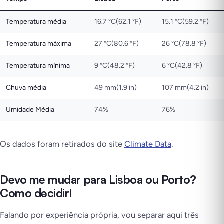
Temperatura média
16.7 °C(62.1 °F)
15.1 °C(59.2 °F)
Temperatura máxima
27 °C(80.6 °F)
26 °C(78.8 °F)
Temperatura mínima
9 °C(48.2 °F)
6 °C(42.8 °F)
Chuva média
49 mm(1.9 in)
107 mm(4.2 in)
Umidade Média
74%
76%
Os dados foram retirados do
site
Climate Data
.
Devo me mudar para Lisboa ou Porto?
Como decidir!
Falando por experiência própria, vou separar aqui três