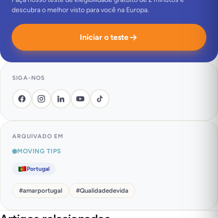
descubra o melhor visto para você na Europa.
Iniciar o teste
SIGA-NOS
ARQUIVADO EM
MOVING TIPS
Portugal
#
amarportugal
#
Qualidadedevida