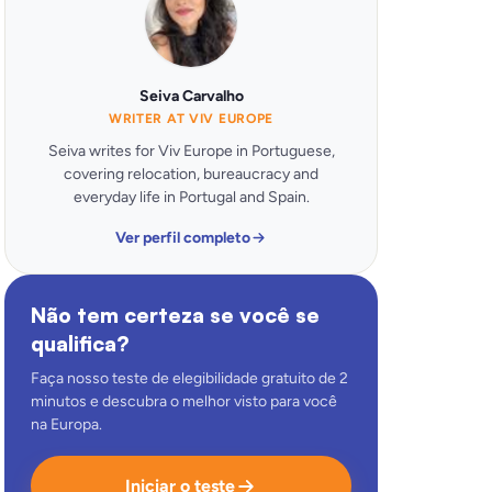
Seiva Carvalho
WRITER AT VIV EUROPE
Seiva writes for Viv Europe in Portuguese,
covering relocation, bureaucracy and
everyday life in Portugal and Spain.
Ver perfil completo
Não tem certeza se você se
qualifica?
Faça nosso teste de elegibilidade gratuito de 2
minutos e descubra o melhor visto para você
na Europa.
Iniciar o teste