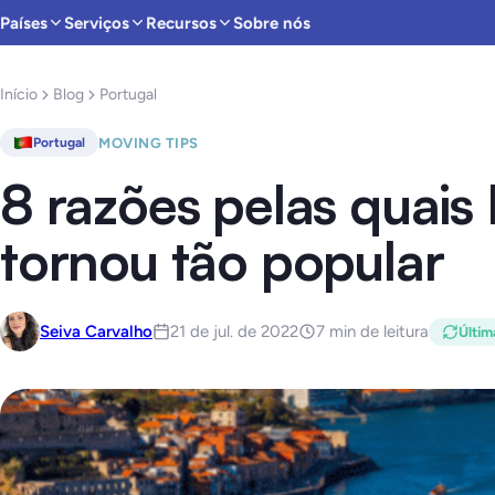
Países
Serviços
Recursos
Sobre nós
Início
Blog
Portugal
MOVING TIPS
Portugal
8 razões pelas quais 
tornou tão popular
Seiva Carvalho
21 de jul. de 2022
7 min de leitura
Últim