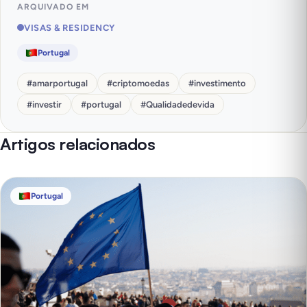
ARQUIVADO EM
VISAS & RESIDENCY
Portugal
#
amarportugal
#
criptomoedas
#
investimento
#
investir
#
portugal
#
Qualidadedevida
Artigos relacionados
Portugal