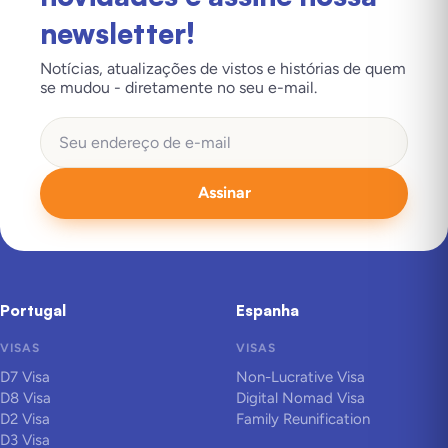
newsletter!
Notícias, atualizações de vistos e histórias de quem
se mudou - diretamente no seu e-mail.
Assinar
Portugal
Espanha
VISAS
VISAS
D7 Visa
Non-Lucrative Visa
D8 Visa
Digital Nomad Visa
D2 Visa
Family Reunification
D3 Visa