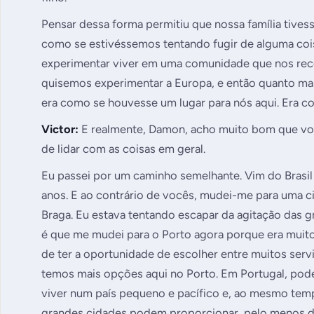
Pensar dessa forma permitiu que nossa família tives
como se estivéssemos tentando fugir de alguma cois
experimentar viver em uma comunidade que nos rec
quisemos experimentar a Europa, e então quanto ma
era como se houvesse um lugar para nós aqui. Era com
Victor:
E realmente, Damon, acho muito bom que voc
de lidar com as coisas em geral.
Eu passei por um caminho semelhante. Vim do Brasil
anos. E ao contrário de vocês, mudei-me para uma
Braga. Eu estava tentando escapar da agitação das 
é que me mudei para o Porto agora porque era muito
de ter a oportunidade de escolher entre muitos servi
temos mais opções aqui no Porto. Em Portugal, pod
viver num país pequeno e pacífico e, ao mesmo temp
grandes cidades podem proporcionar, pelo menos d