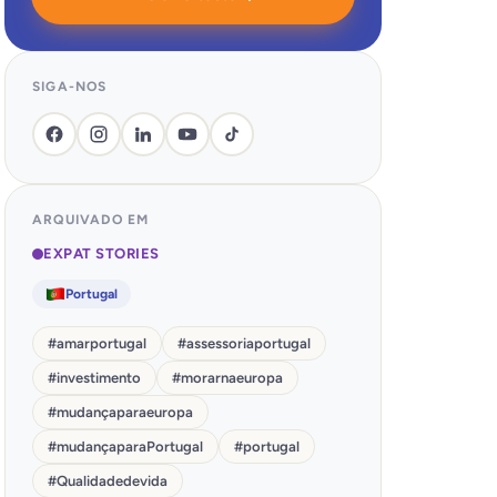
SIGA-NOS
ARQUIVADO EM
EXPAT STORIES
Portugal
#
amarportugal
#
assessoriaportugal
#
investimento
#
morarnaeuropa
#
mudançaparaeuropa
#
mudançaparaPortugal
#
portugal
#
Qualidadedevida