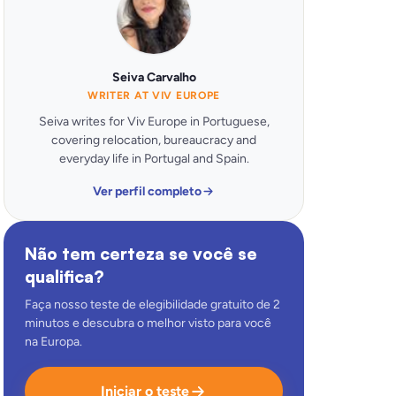
Seiva Carvalho
WRITER AT VIV EUROPE
Seiva writes for Viv Europe in Portuguese,
covering relocation, bureaucracy and
everyday life in Portugal and Spain.
Ver perfil completo
Não tem certeza se você se
qualifica?
Faça nosso teste de elegibilidade gratuito de 2
minutos e descubra o melhor visto para você
na Europa.
Iniciar o teste