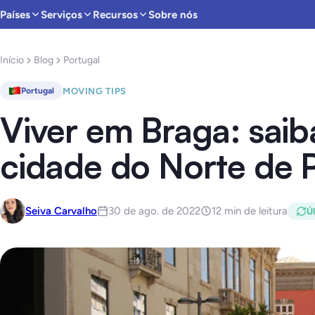
Países
Serviços
Recursos
Sobre nós
Início
Blog
Portugal
MOVING TIPS
Portugal
Viver em Braga: saib
cidade do Norte de 
Seiva Carvalho
30 de ago. de 2022
12 min de leitura
Úl