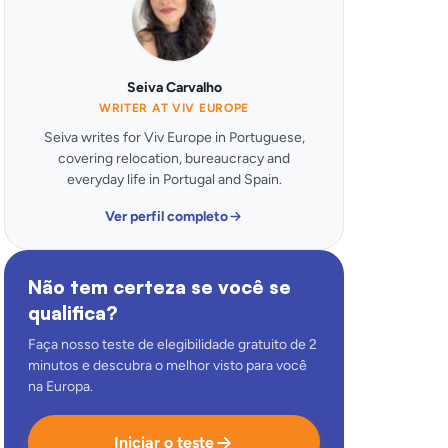
Seiva Carvalho
WRITER AT VIV EUROPE
Seiva writes for Viv Europe in Portuguese,
covering relocation, bureaucracy and
everyday life in Portugal and Spain.
Ver perfil completo
Não tem certeza se você se
qualifica?
Faça nosso teste de elegibilidade gratuito de 2
minutos e descubra o melhor visto para você
na Europa.
Iniciar o teste