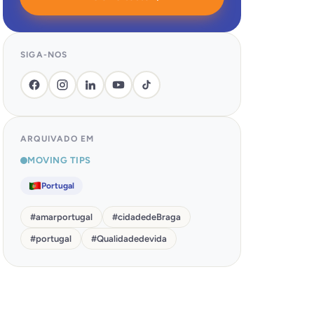
SIGA-NOS
ARQUIVADO EM
MOVING TIPS
Portugal
#
amarportugal
#
cidadedeBraga
#
portugal
#
Qualidadedevida