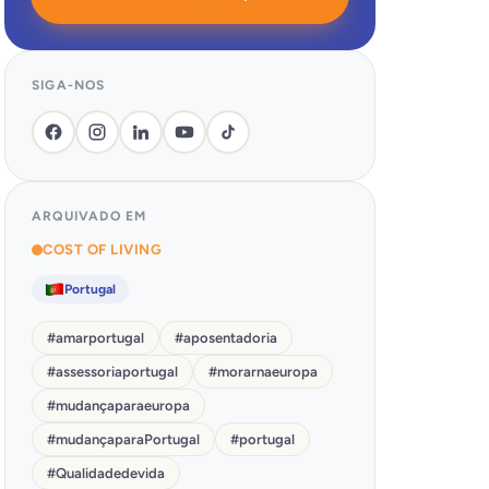
SIGA-NOS
ARQUIVADO EM
COST OF LIVING
Portugal
#
amarportugal
#
aposentadoria
#
assessoriaportugal
#
morarnaeuropa
#
mudançaparaeuropa
#
mudançaparaPortugal
#
portugal
#
Qualidadedevida