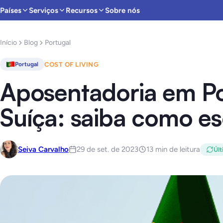
Países
Serviços
Recursos
Sobre nós
Início
Blog
Portugal
COST OF LIVING
Portugal
Aposentadoria em Po
Suíça: saiba como es
Seiva Carvalho
29 de set. de 2023
13 min de leitura
Últ