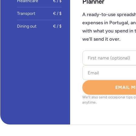
Planner
Healthcare
€ / $
Transport
€ / $
A ready-to-use spreadsh
expenses in Portugal, a
Dining out
€ / $
with what you spend in 
we’ll send it over.
EMAIL M
We’ll also send occasional tips 
anytime.