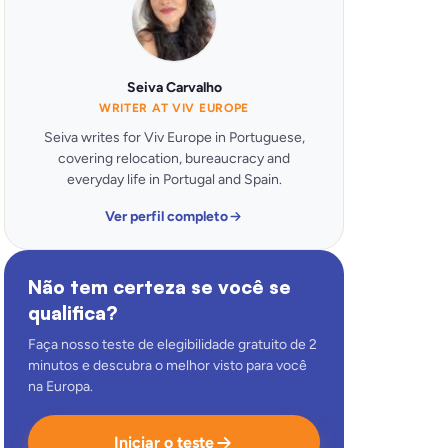
Seiva Carvalho
WRITER AT VIV EUROPE
Seiva writes for Viv Europe in Portuguese,
covering relocation, bureaucracy and
everyday life in Portugal and Spain.
Ver perfil completo
Não tem certeza se você se
qualifica?
Faça nosso teste de elegibilidade gratuito de 2
minutos e descubra o melhor visto para você
na Europa.
Iniciar o teste