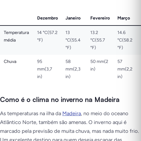
Dezembro
Janeiro
Fevereiro
Março
Temperatura
14 °C(57.2
13
13.2
14.6
média
°F)
°C(55.4
°C(55.7
°C(58.2
°F)
°F)
°F)
Chuva
95
58
50 mm(2
57
mm(3,7
mm(2,3
in)
mm(2,2
in)
in)
in)
Como é o clima no inverno na Madeira
As temperaturas na ilha da
Madeira
, no meio do oceano
Atlântico Norte, também são amenas. O inverno aqui é
marcado pela previsão de muita chuva, mas nada muito frio.
Um excelente destino para quem deseja escapar das