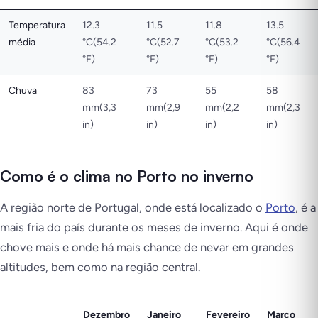
Temperatura
12.3
11.5
11.8
13.5
média
°C(54.2
°C(52.7
°C(53.2
°C(56.4
°F)
°F)
°F)
°F)
Chuva
83
73
55
58
mm(3,3
mm(2,9
mm(2,2
mm(2,3
in)
in)
in)
in)
Como é o clima no Porto no inverno
A região norte de Portugal, onde está localizado o
Porto
, é a
mais fria do país durante os meses de inverno. Aqui é onde
chove mais e onde há mais chance de nevar em grandes
altitudes, bem como na região central.
Dezembro
Janeiro
Fevereiro
Março