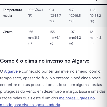
Temperatura
10 °C(50.1
9.3
9.7
11.8
média
°F)
°C(48.7
°C(49.5
°C(53.2
°F)
°F)
°F)
Chuva
166
155
107
121
mm(6,5
mm(6,1
mm(4,2
mm(4,8
in)
in)
in)
in)
Como é o clima no inverno no Algarve
O
Algarve
é conhecido por ter um inverno ameno, com o
tempo seco, apesar do frio. No entanto, você ainda pode
encontrar muitas pessoas tomando sol em algumas praias
protegidas do vento em dezembro e março. Essa é uma das
razões pelas quais este é um dos
melhores lugares no
mundo para viver a aposentadoria
.