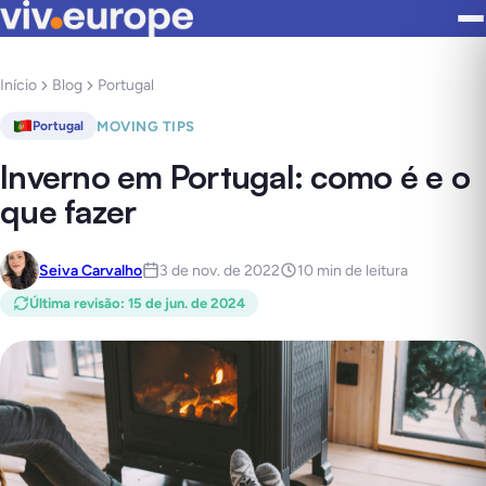
Início
Blog
Portugal
MOVING TIPS
Portugal
Inverno em Portugal: como é e o
que fazer
Seiva Carvalho
3 de nov. de 2022
10 min de leitura
Última revisão
:
15 de jun. de 2024