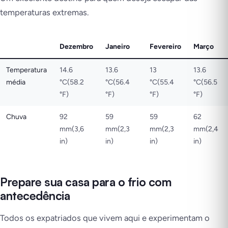
temperaturas extremas.
Dezembro
Janeiro
Fevereiro
Março
Temperatura
14.6
13.6
13
13.6
média
°C(58.2
°C(56.4
°C(55.4
°C(56.5
°F)
°F)
°F)
°F)
Chuva
92
59
59
62
mm(3,6
mm(2,3
mm(2,3
mm(2,4
in)
in)
in)
in)
Prepare sua casa para o frio com
antecedência
Todos os expatriados que vivem aqui e experimentam o