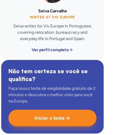
Seiva Carvalho
WRITER AT VIV EUROPE
Seiva writes for Viv Europe in Portuguese,
covering relocation, bureaucracy and
everyday life in Portugal and Spain.
Ver perfil completo
Não tem certeza se você se
qualifica?
Faça nosso teste de elegibilidade gratuito de 2
minutos e descubra o melhor visto para você
na Europa.
Iniciar o teste