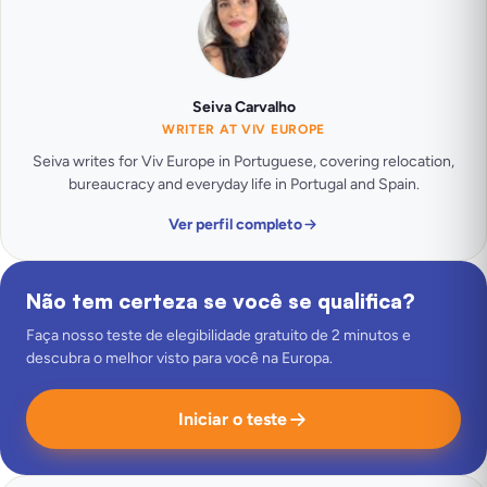
Seiva Carvalho
WRITER AT VIV EUROPE
Seiva writes for Viv Europe in Portuguese, covering relocation,
bureaucracy and everyday life in Portugal and Spain.
Ver perfil completo
Não tem certeza se você se qualifica?
Faça nosso teste de elegibilidade gratuito de 2 minutos e
descubra o melhor visto para você na Europa.
Iniciar o teste