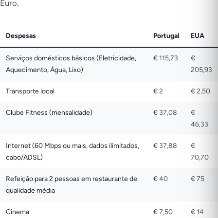
Euro.
Despesas
Portugal
EUA
Serviços domésticos básicos (Eletricidade,
€ 115,73
€
Aquecimento, Água, Lixo)
205,93
Transporte local
€ 2
€ 2,50
Clube Fitness (mensalidade)
€ 37,08
€
46,33
Internet (60 Mbps ou mais, dados ilimitados,
€ 37,88
€
cabo/ADSL)
70,70
Refeição para 2 pessoas em restaurante de
€ 40
€ 75
qualidade média
Cinema
€ 7,50
€ 14