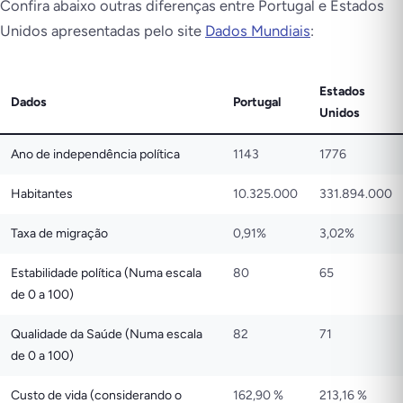
Confira abaixo outras diferenças entre Portugal e Estados
Unidos apresentadas pelo site
Dados Mundiais
:
Estados
Dados
Portugal
Unidos
Ano de independência política
1143
1776
Habitantes
10.325.000
331.894.000
Taxa de migração
0,91%
3,02%
Estabilidade política (Numa escala
80
65
de 0 a 100)
Qualidade da Saúde (Numa escala
82
71
de 0 a 100)
Custo de vida (considerando o
162,90 %
213,16 %