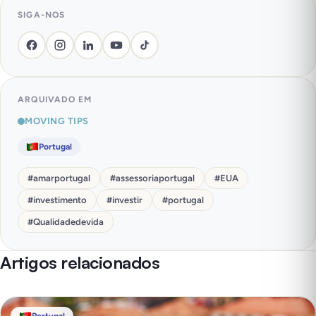
SIGA-NOS
ARQUIVADO EM
MOVING TIPS
Portugal
#
amarportugal
#
assessoriaportugal
#
EUA
#
investimento
#
investir
#
portugal
#
Qualidadedevida
Artigos relacionados