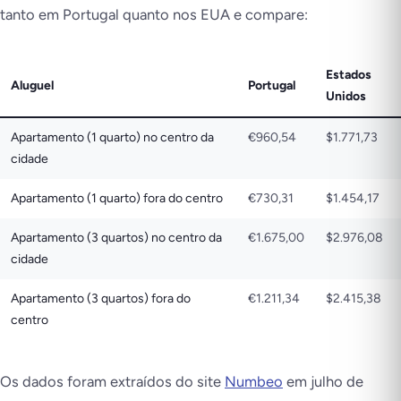
tanto em Portugal quanto nos EUA e compare:
Estados
Aluguel
Portugal
Unidos
Apartamento (1 quarto) no centro da
€960,54
$1.771,73
cidade
Apartamento (1 quarto) fora do centro
€730,31
$1.454,17
Apartamento (3 quartos) no centro da
€1.675,00
$2.976,08
cidade
Apartamento (3 quartos) fora do
€1.211,34
$2.415,38
centro
Os dados foram extraídos do site
Numbeo
em julho de