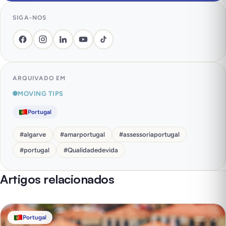
SIGA-NOS
ARQUIVADO EM
MOVING TIPS
Portugal
#
algarve
#
amarportugal
#
assessoriaportugal
#
portugal
#
Qualidadedevida
Artigos relacionados
Portugal