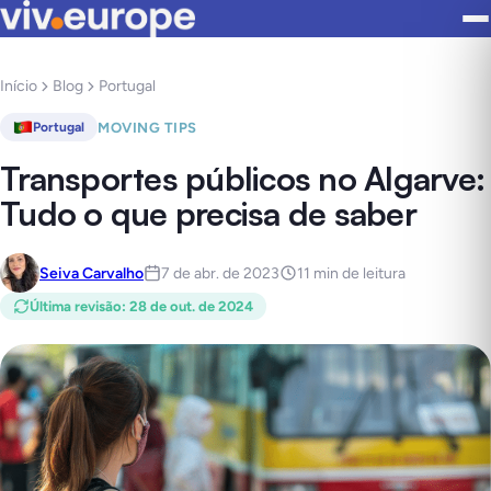
Início
Blog
Portugal
MOVING TIPS
Portugal
Transportes públicos no Algarve:
Tudo o que precisa de saber
Seiva Carvalho
7 de abr. de 2023
11 min de leitura
Última revisão
:
28 de out. de 2024