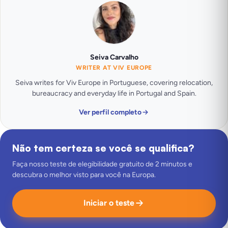
Seiva Carvalho
WRITER AT VIV EUROPE
Seiva writes for Viv Europe in Portuguese, covering relocation,
bureaucracy and everyday life in Portugal and Spain.
Ver perfil completo
Não tem certeza se você se qualifica?
Faça nosso teste de elegibilidade gratuito de 2 minutos e
descubra o melhor visto para você na Europa.
Iniciar o teste