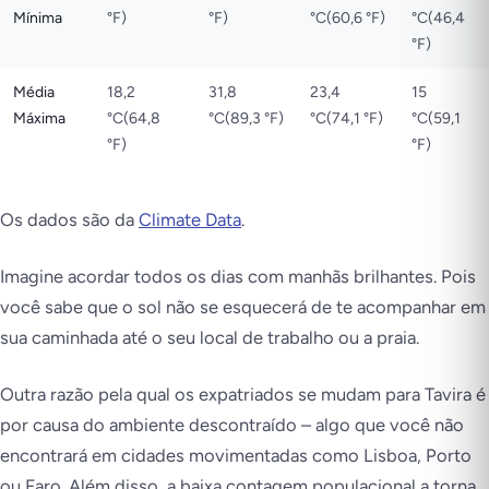
Mínima
°F)
°F)
°C(60,6 °F)
°C(46,4
°F)
Média
18,2
31,8
23,4
15
Máxima
°C(64,8
°C(89,3 °F)
°C(74,1 °F)
°C(59,1
°F)
°F)
Os dados são da
Climate Data
.
Imagine acordar todos os dias com manhãs brilhantes. Pois
você sabe que o sol não se esquecerá de te acompanhar em
sua caminhada até o seu local de trabalho ou a praia.
Outra razão pela qual os expatriados se mudam para Tavira é
por causa do ambiente descontraído – algo que você não
encontrará em cidades movimentadas como Lisboa, Porto
ou Faro. Além disso, a baixa contagem populacional a torna