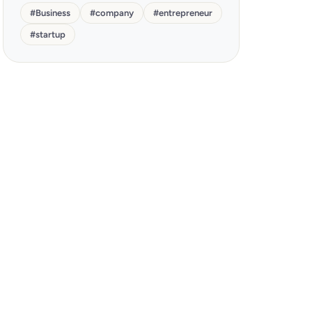
#
Business
#
company
#
entrepreneur
#
startup