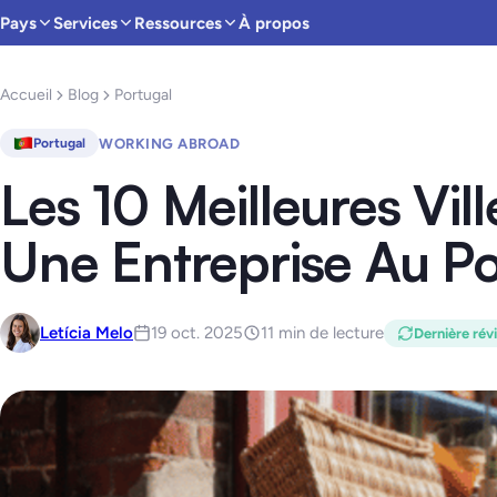
Pays
Services
Ressources
À propos
Accueil
Blog
Portugal
WORKING ABROAD
Portugal
Les 10 Meilleures Vil
Une Entreprise Au P
Letícia Melo
19 oct. 2025
11 min de lecture
Dernière rév