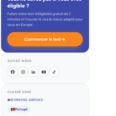
éligible ?
Faites notre test d'éligibilité gratuit de 2
minutes et trouvez le visa le mieux adapté pour
vous en Europe.
Commencer le test
SUIVEZ-NOUS
CLASSÉ SOUS
WORKING ABROAD
Portugal