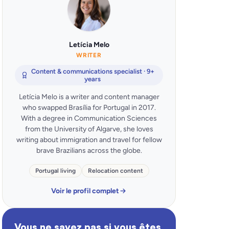
Letícia Melo
WRITER
Content & communications specialist · 9+
years
Letícia Melo is a writer and content manager
who swapped Brasília for Portugal in 2017.
With a degree in Communication Sciences
from the University of Algarve, she loves
writing about immigration and travel for fellow
brave Brazilians across the globe.
Portugal living
Relocation content
Voir le profil complet
Vous ne savez pas si vous êtes