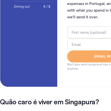
expenses in Portugal, a
Dining out
€ / $
with what you spend in 
we’ll send it over.
EMAIL M
We’ll also send occasional tips 
anytime.
Quão caro é viver em Singapura?