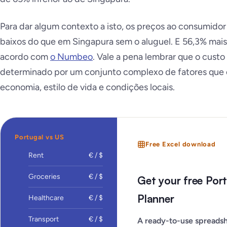
Para dar algum contexto a isto, os preços ao consumido
baixos do que em Singapura sem o aluguel. E 56,3% mais 
acordo com
o Numbeo
. Vale a pena lembrar que o custo
determinado por um conjunto complexo de fatores que 
economia, estilo de vida e condições locais.
Portugal vs US
Free Excel download
Rent
€ / $
Groceries
€ / $
Get your free Por
Planner
Healthcare
€ / $
Transport
€ / $
A ready-to-use spreadsh