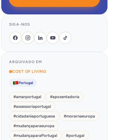
SIGA-NOS
ARQUIVADO EM
COST OF LIVING
Portugal
#
amarportugal
#
aposentadoria
#
assessoriaportugal
#
cidadaniaportuguesa
#
morarnaeuropa
#
mudançaparaeuropa
#
mudançaparaPortugal
#
portugal