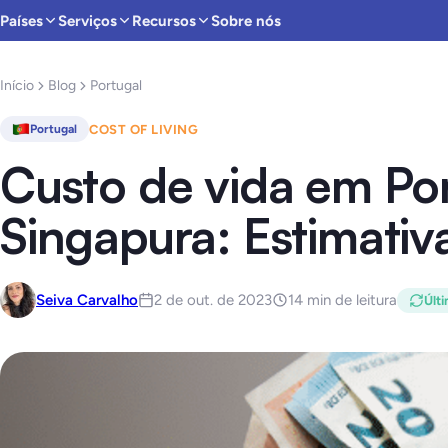
Países
Serviços
Recursos
Sobre nós
Início
Blog
Portugal
COST OF LIVING
Portugal
Custo de vida em Por
Singapura: Estimativ
Seiva Carvalho
2 de out. de 2023
14 min de leitura
Últi