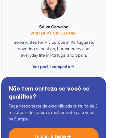
Seiva Carvalho
WRITER AT VIV EUROPE
Seiva writes for Viv Europe in Portuguese,
covering relocation, bureaucracy and
everyday life in Portugal and Spain.
Ver perfil completo
Não tem certeza se você se
qualifica?
Faça nosso teste de elegibilidade gratuito de 2
minutos e descubra o melhor visto para você
na Europa.
Iniciar o teste