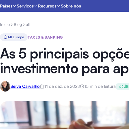
Países
Serviços
Recursos
Sobre nós
Início
Blog
all
TAXES & BANKING
All Europe
As 5 principais opçõ
investimento para a
Seiva Carvalho
11 de dez. de 2023
15 min de leitura
Últ