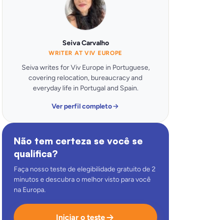
Seiva Carvalho
WRITER AT VIV EUROPE
Seiva writes for Viv Europe in Portuguese,
covering relocation, bureaucracy and
everyday life in Portugal and Spain.
Ver perfil completo
Não tem certeza se você se
qualifica?
Faça nosso teste de elegibilidade gratuito de 2
minutos e descubra o melhor visto para você
na Europa.
Iniciar o teste