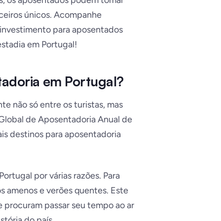
os, os aposentados podem tomar
nceiros únicos. Acompanhe
 investimento para aposentados
estadia em Portugal!
tadoria em Portugal?
e não só entre os turistas, mas
Global de Aposentadoria Anual de
pais destinos para aposentadoria
rtugal por várias razões. Para
os amenos e verões quentes. Este
ue procuram passar seu tempo ao ar
stória do país.