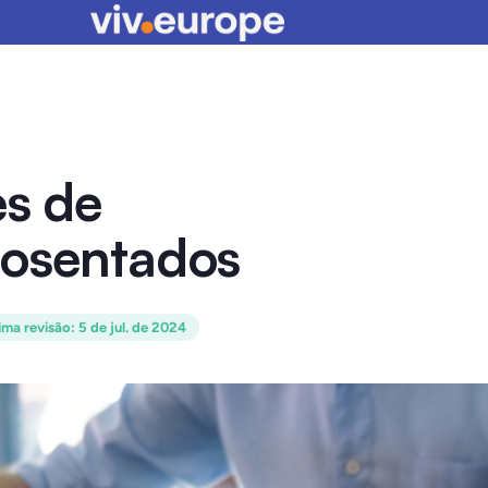
es de
posentados
ima revisão
:
5 de jul. de 2024