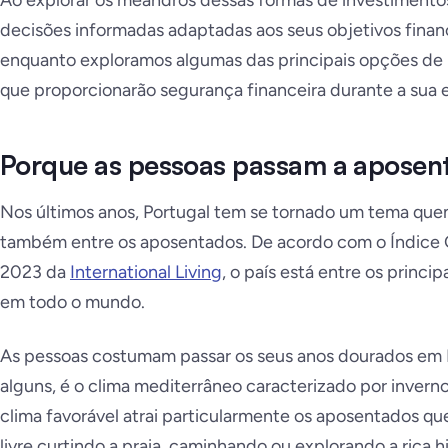
Ao explorar os meandros dessas formas de investiment
decisões informadas adaptadas aos seus objetivos fina
enquanto exploramos algumas das principais opções de
que proporcionarão segurança financeira durante a sua 
Porque as pessoas passam a aposen
Nos últimos anos, Portugal tem se tornado um tema quent
também entre os aposentados. De acordo com o Índice 
2023 da
International Living
, o país está entre os princi
em todo o mundo.
As pessoas costumam passar os seus anos dourados em Po
alguns, é o clima mediterrâneo caracterizado por invern
clima favorável atrai particularmente os aposentados q
livre curtindo a praia, caminhando ou explorando a rica hi