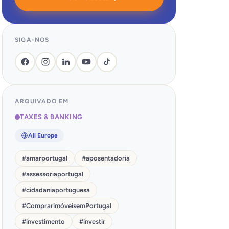
SIGA-NOS
ARQUIVADO EM
TAXES & BANKING
All Europe
#
amarportugal
#
aposentadoria
#
assessoriaportugal
#
cidadaniaportuguesa
#
ComprarimóveisemPortugal
#
investimento
#
investir