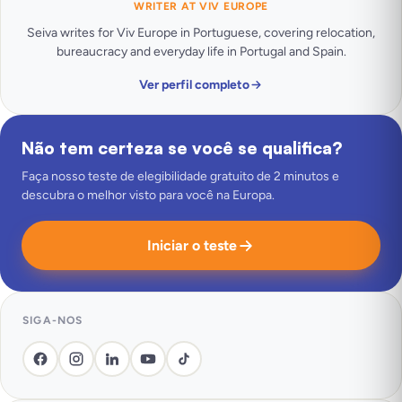
WRITER AT VIV EUROPE
Seiva writes for Viv Europe in Portuguese, covering relocation,
bureaucracy and everyday life in Portugal and Spain.
Ver perfil completo
Não tem certeza se você se qualifica?
Faça nosso teste de elegibilidade gratuito de 2 minutos e
descubra o melhor visto para você na Europa.
Iniciar o teste
SIGA-NOS