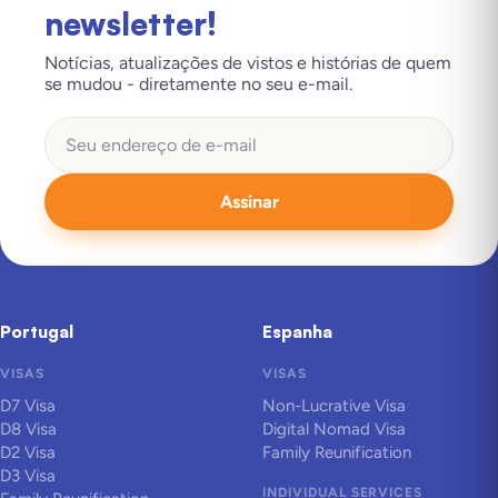
newsletter!
Notícias, atualizações de vistos e histórias de quem
se mudou - diretamente no seu e-mail.
Assinar
Portugal
Espanha
VISAS
VISAS
D7 Visa
Non-Lucrative Visa
D8 Visa
Digital Nomad Visa
D2 Visa
Family Reunification
D3 Visa
INDIVIDUAL SERVICES