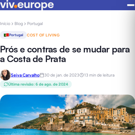
Início
Blog
Portugal
COST OF LIVING
Portugal
Prós e contras de se mudar para
a Costa de Prata
Seiva Carvalho
30 de jan. de 2023
13 min de leitura
Última revisão
:
6 de ago. de 2024