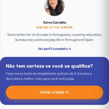
Seiva Carvalho
WRITER AT VIV EUROPE
Seiva writes for Viv Europe in Portuguese, covering relocation,
bureaucracy and everyday life in Portugal and Spain.
Ver perfil completo
Não tem certeza se você se qualifica?
Faça nosso teste de elegibilidade gratuito de 2 minutos e
descubra o melhor visto para você na Europa.
Iniciar o teste